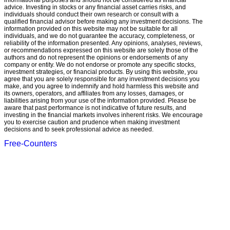
informational purposes and should not be considered as financial
advice. Investing in stocks or any financial asset carries risks, and
individuals should conduct their own research or consult with a
qualified financial advisor before making any investment decisions. The
information provided on this website may not be suitable for all
individuals, and we do not guarantee the accuracy, completeness, or
reliability of the information presented. Any opinions, analyses, reviews,
or recommendations expressed on this website are solely those of the
authors and do not represent the opinions or endorsements of any
company or entity. We do not endorse or promote any specific stocks,
investment strategies, or financial products. By using this website, you
agree that you are solely responsible for any investment decisions you
make, and you agree to indemnify and hold harmless this website and
its owners, operators, and affiliates from any losses, damages, or
liabilities arising from your use of the information provided. Please be
aware that past performance is not indicative of future results, and
investing in the financial markets involves inherent risks. We encourage
you to exercise caution and prudence when making investment
decisions and to seek professional advice as needed.
Free-Counters