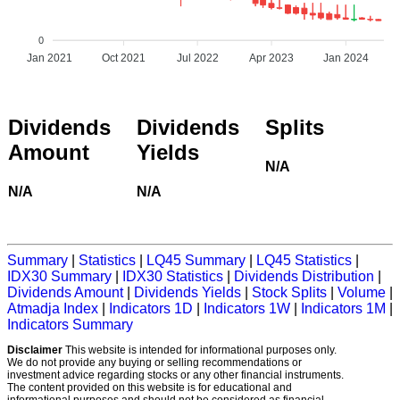
0
Jan 2021
Oct 2021
Jul 2022
Apr 2023
Jan 2024
Dividends
Dividends
Splits
Amount
Yields
N/A
N/A
N/A
Summary
|
Statistics
|
LQ45 Summary
|
LQ45 Statistics
|
IDX30 Summary
|
IDX30 Statistics
|
Dividends Distribution
|
Dividends Amount
|
Dividends Yields
|
Stock Splits
|
Volume
|
Atmadja Index
|
Indicators 1D
|
Indicators 1W
|
Indicators 1M
|
Indicators Summary
Disclaimer
This website is intended for informational purposes only.
We do not provide any buying or selling recommendations or
investment advice regarding stocks or any other financial instruments.
The content provided on this website is for educational and