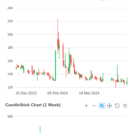
240
220
200
180
160
140
120
25 Dec 2023
05 Feb 2024
18 Mar 2024
CandleStick Chart (1 Week)
500