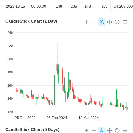
2023-10-15
00:00:00
148
236
148
169
14,269,300
CandleStick Chart (1 Day)
240
220
200
180
160
140
120
25 Dec 2023
05 Feb 2024
18 Mar 2024
CandleStick Chart (5 Days)