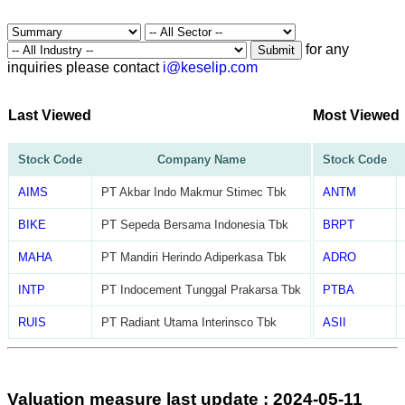
for any
Submit
inquiries please contact
i@keselip.com
Last Viewed
Most Viewed
Stock Code
Company Name
Stock Code
AIMS
PT Akbar Indo Makmur Stimec Tbk
ANTM
BIKE
PT Sepeda Bersama Indonesia Tbk
BRPT
MAHA
PT Mandiri Herindo Adiperkasa Tbk
ADRO
INTP
PT Indocement Tunggal Prakarsa Tbk
PTBA
RUIS
PT Radiant Utama Interinsco Tbk
ASII
Valuation measure last update : 2024-05-11